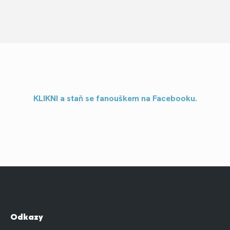
KLIKNI a staň se fanouškem na Facebooku.
Odkazy