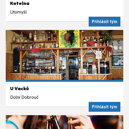
Kotelna
Sudé týdny v úterý 19:00
Litomyšl
Přihlásit tým
ČTVRTEK 20. SRPNA
U Vacků
Nepravidelně ve čtvrtek 19:00
Dolní Dobrouč
Přihlásit tým