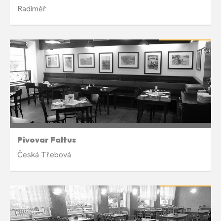
Radiměř
LETNÍ PAUZA
Týdně ve čtvrtek 19:00
Pivovar Faltus
Česká Třebová
LETNÍ PAUZA