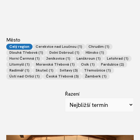
Město
Celý region
Cerekvice nad Loučnou (1)
Chrudim (1)
Dlouhá Třebová (1)
Dolní Dobrouč (1)
Hlinsko (1)
Horní Čermná (1)
Jeníkovice (1)
Lanškroun (1)
Letohrad (1)
Litomyšl (1)
Moravská Třebová (1)
Osík (1)
Pardubice (2)
Radiměř (1)
Skuteč (1)
Svitavy (3)
Třemošnice (1)
Ústí nad Orlicí (1)
Česká Třebová (3)
Žamberk (1)
Řazení