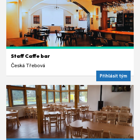
STŘEDA 12. SRPNA
Staff Caffe bar
Liché týdny ve středu 19:00
Česká Třebová
Přihlásit tým