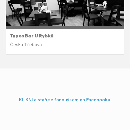
Liché týdny v pondělí 18:30
Typos Bar U Rybků
Česká Třebová
KLIKNI a staň se fanouškem na Facebooku.