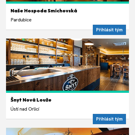
STŘEDA 12. SRPNA
Naše Hospoda Smíchovská
Týdně ve středu 18:30
Pardubice
Přihlásit tým
STŘEDA 12. SRPNA
Šnyt Nová Louže
Týdně ve středu 19:00
Ústí nad Orlicí
Přihlásit tým