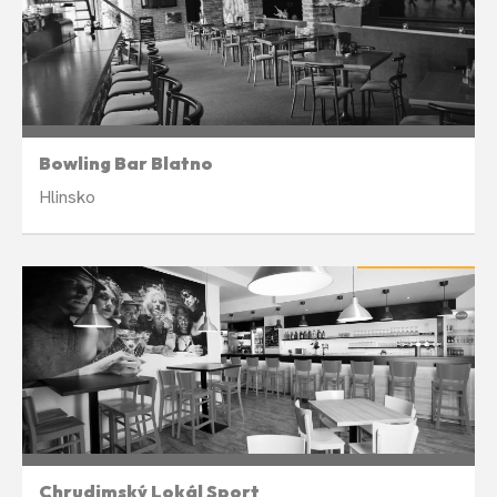
Liché týdny ve čtvrtek 18:30
Bowling Bar Blatno
Hlinsko
LETNÍ PAUZA
Liché týdny ve středu 19:00
Chrudimský Lokál Sport