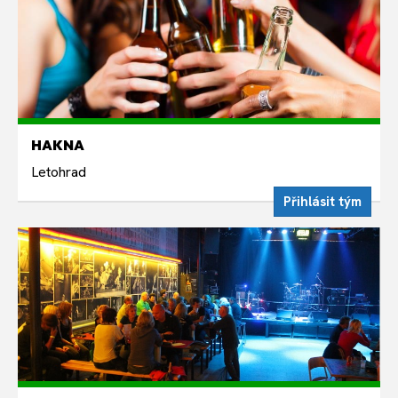
ÚTERÝ 18. SRPNA
HAKNA
Sudé týdny v úterý 19:00
Letohrad
Přihlásit tým
ÚTERÝ 18. SRPNA