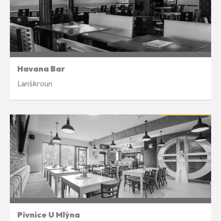
Týdně v úterý 19:00
Havana Bar
Lanškroun
LETNÍ PAUZA
Měsíčně ve čtvrtek 18:00
Pivnice U Mlýna