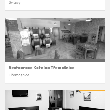
Svitavy
LETNÍ PAUZA
Sudé týdny v úterý 18:00
Restaurace Kotelna Třemošnice
Třemošnice
LETNÍ PAUZA