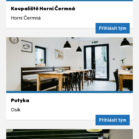
ČTVRTEK 13. SRPNA
Koupaliště Horní Čermná
Týdně ve čtvrtek 19:00
Horní Čermná
Přihlásit tým
ČTVRTEK 13. SRPNA
Putyka
Týdně ve čtvrtek 19:00
Osík
Přihlásit tým