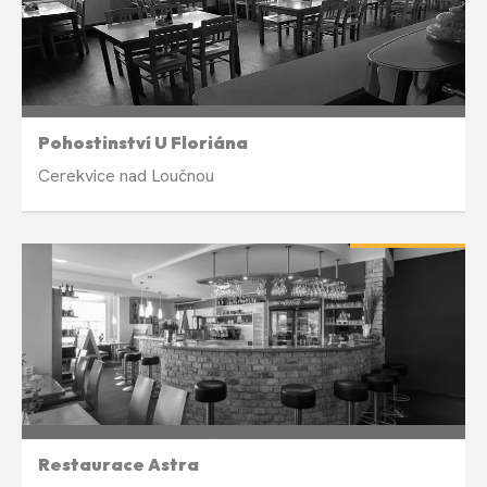
Týdně ve čtvrtek 19:00
Pohostinství U Floriána
Cerekvice nad Loučnou
LETNÍ PAUZA
Týdně v úterý 19:00
Restaurace Astra