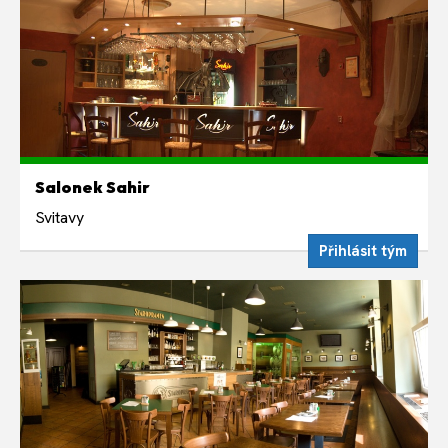
ÚTERÝ 11. SRPNA
Salonek Sahir
Týdně v úterý 19:00
Svitavy
Přihlásit tým