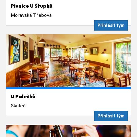
PÁTEK 14. SRPNA
Pivnice U Stupků
Liché týdny v pátek 19:00
Moravská Třebová
Přihlásit tým
PONDĚLÍ 17. SRPNA
U Palečků
Sudé týdny v pondělí 19:00
Skuteč
Přihlásit tým