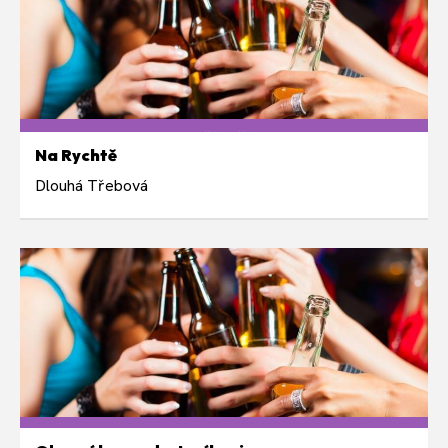
Nepravidelně ve čtvrtek 19:00
Na Rychtě
Dlouhá Třebová
Nepravidelně v pondělí