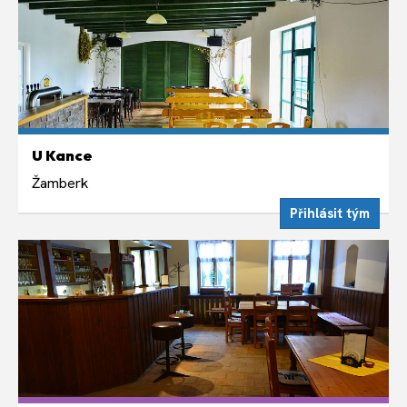
ČTVRTEK 13. SRPNA
U Kance
Týdně ve čtvrtek 19:00
Žamberk
Přihlásit tým