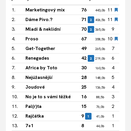
1.
Marketingový mix
76
11
443,0b
2.
Dáme Pivo.?
71
11
2
406,5b
3.
Mladí & neklidní
70
9
2
365,0b
4.
Proso
67
10
358,5b
5.
Get-Together
49
7
265,0b
6.
Renegades
42
6
2
219,0b
7.
Africa by Toto
30
4
160,5b
8.
Nejúžasnější
28
5
148,0b
9.
Joudové
25
4
136,5b
10.
No je to s vámi těžké
16
3
88,5b
11.
Pal(r)ta
15
2
76,0b
12.
Rajčátka
9
1
1
41,0b
13.
7+1
8
1
44,0b