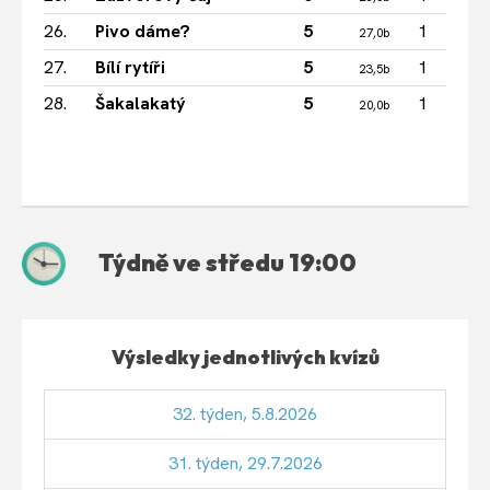
26.
Pivo dáme?
5
1
27,0b
27.
Bílí rytíři
5
1
23,5b
28.
Šakalakatý
5
1
20,0b
Týdně ve středu 19:00
Výsledky jednotlivých kvízů
32. týden, 5.8.2026
31. týden, 29.7.2026