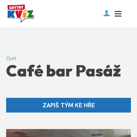
Zpět
Café bar Pasáž
ZAPIŠ TÝM KE HŘE