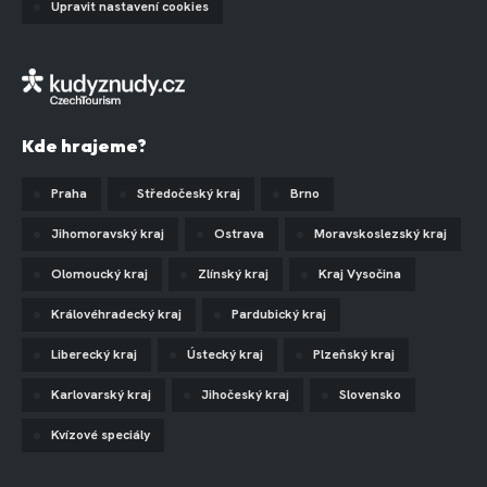
Upravit nastavení cookies
Kde hrajeme?
Praha
Středočeský kraj
Brno
Jihomoravský kraj
Ostrava
Moravskoslezský kraj
Olomoucký kraj
Zlínský kraj
Kraj Vysočina
Královéhradecký kraj
Pardubický kraj
Liberecký kraj
Ústecký kraj
Plzeňský kraj
Karlovarský kraj
Jihočeský kraj
Slovensko
Kvízové speciály