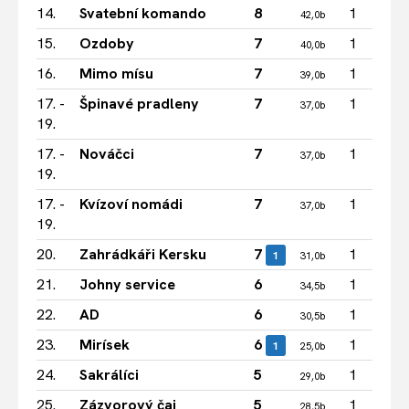
14.
Svatební komando
8
1
42,0b
15.
Ozdoby
7
1
40,0b
16.
Mimo mísu
7
1
39,0b
17. -
Špinavé pradleny
7
1
37,0b
19.
17. -
Nováčci
7
1
37,0b
19.
17. -
Kvízoví nomádi
7
1
37,0b
19.
20.
Zahrádkáři Kersku
7
1
1
31,0b
21.
Johny service
6
1
34,5b
22.
AD
6
1
30,5b
23.
Mirísek
6
1
1
25,0b
24.
Sakrálíci
5
1
29,0b
25.
Zázvorový čaj
5
1
28,5b