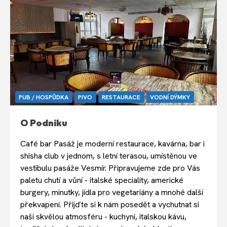
PUB / HOSPŮDKA
PIVO
RESTAURACE
VODNÍ DÝMKY
O Podniku
Café bar Pasáž je moderní restaurace, kavárna, bar i
shisha club v jednom, s letní terasou, umístěnou ve
vestibulu pasáže Vesmír. Připravujeme zde pro Vás
paletu chutí a vůní - italské speciality, americké
burgery, minutky, jídla pro vegetariány a mnohé další
překvapení. Přijďte si k nám posedět a vychutnat si
naši skvělou atmosféru - kuchyni, italskou kávu,