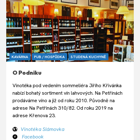
KAVÁRNA
PUB / HOSPŮDKA
STUDENÁ KUCHYNĚ
O Podniku
Vinotéka pod vedením sommeliéra Jiřího Křivánka
nabízí bohatý sortiment vín lahvových. Na Petřinách
prodáváme víno a již od roku 2010. Původně na
adrese Na Petřinách 310/82. Od roku 2019 na
adrese Křenova 23.
Vinotéka Slámovka
Facebook