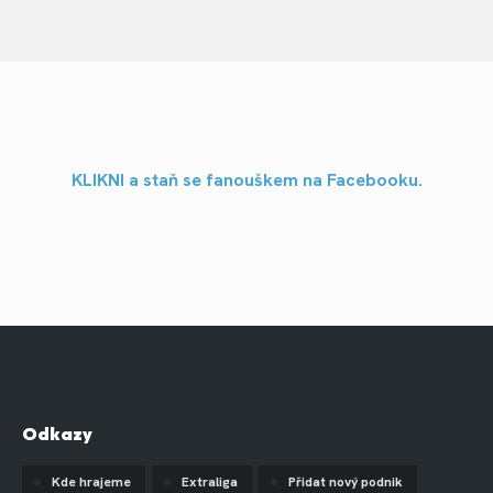
KLIKNI a staň se fanouškem na Facebooku.
Odkazy
Kde hrajeme
Extraliga
Přidat nový podnik