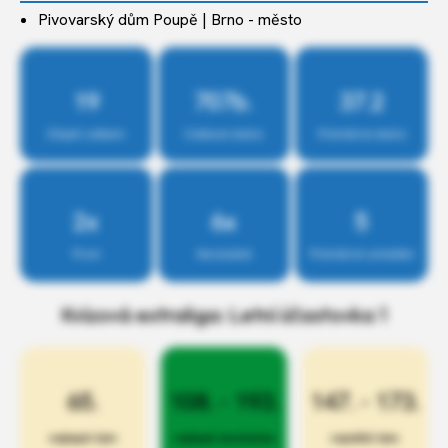
Pivovarský dům Poupě | Brno - město
19
707b.
37.2
Účastí celkem
Celkové skóre
Průměrné skóre
2x
6x
5
První
Na bedně
Průměrné umístění
Kvízová extraliga: Letní účastovka 1
65.
108. - 193.
147. - 173.
nejlepší tým
nejlepší docházka
největší tým