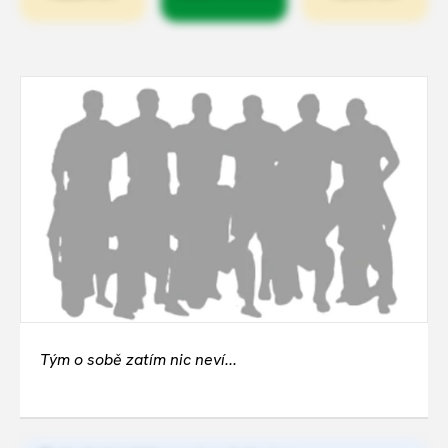
Tým o sobě zatím nic neví...