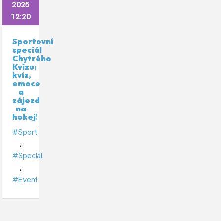
2025
12:20
Sportovní
speciál
Chytrého
Kvízu:
kvíz,
emoce
a
zájezd
na
hokej!
#Sport
,
#Speciál
,
#Event