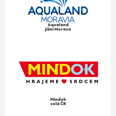
Aqualand
jižní Morava
Mindok
celá ČR