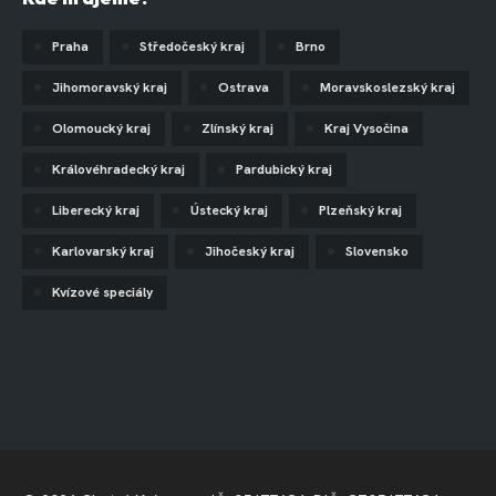
Praha
Středočeský kraj
Brno
Jihomoravský kraj
Ostrava
Moravskoslezský kraj
Olomoucký kraj
Zlínský kraj
Kraj Vysočina
Královéhradecký kraj
Pardubický kraj
Liberecký kraj
Ústecký kraj
Plzeňský kraj
Karlovarský kraj
Jihočeský kraj
Slovensko
Kvízové speciály