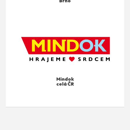
Brno
Mindok
celá ČR