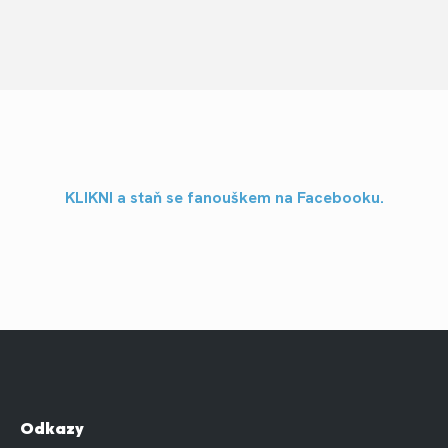
KLIKNI a staň se fanouškem na Facebooku.
Odkazy