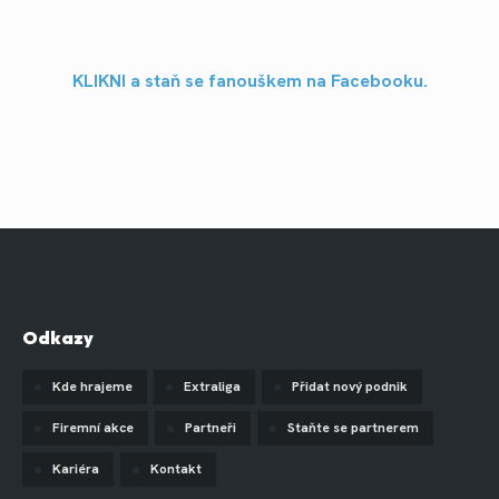
KLIKNI a staň se fanouškem na Facebooku.
Odkazy
Kde hrajeme
Extraliga
Přidat nový podnik
Firemní akce
Partneři
Staňte se partnerem
Kariéra
Kontakt