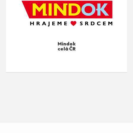
Mindok
celá ČR