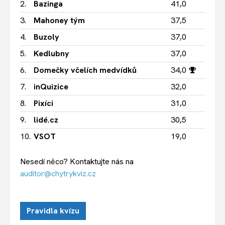
2.
Bazinga
41,0
3.
Mahoney tým
37,5
4.
Buzoly
37,0
5.
Kedlubny
37,0
6.
Domečky včelích medvídků
34,0
7.
inQuizice
32,0
8.
Pixíci
31,0
9.
lidé.cz
30,5
10.
VSOT
19,0
Nesedí něco? Kontaktujte nás na
auditor@chytrykviz.cz
Pravidla kvízu