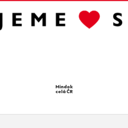
Mindok
celá ČR