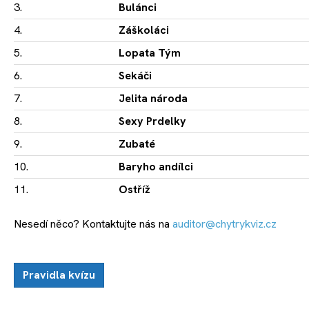
3.
Bulánci
4.
Záškoláci
5.
Lopata Tým
6.
Sekáči
7.
Jelita národa
8.
Sexy Prdelky
9.
Zubaté
10.
Baryho andílci
11.
Ostříž
Nesedí něco? Kontaktujte nás na
auditor@chytrykviz.cz
Pravidla kvízu