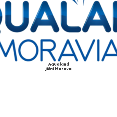
Aqualand
jižní Morava