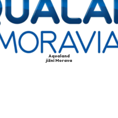
Aqualand
jižní Morava