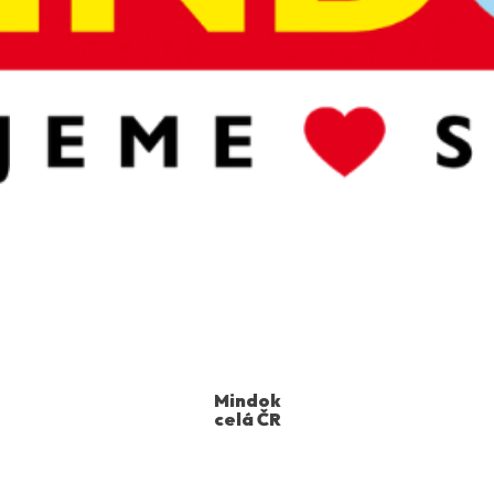
Mindok
celá ČR