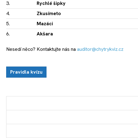
3.
Rychlé šipky
4.
Zkusímeto
5.
Mazáci
6.
Akšara
Nesedí něco? Kontaktujte nás na
auditor@chytrykviz.cz
Pravidla kvízu