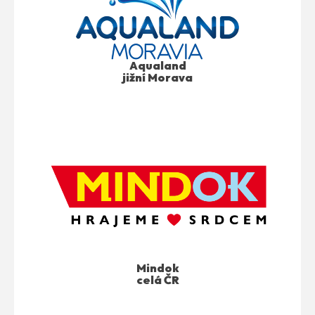
Aqualand
jižní Morava
Mindok
celá ČR