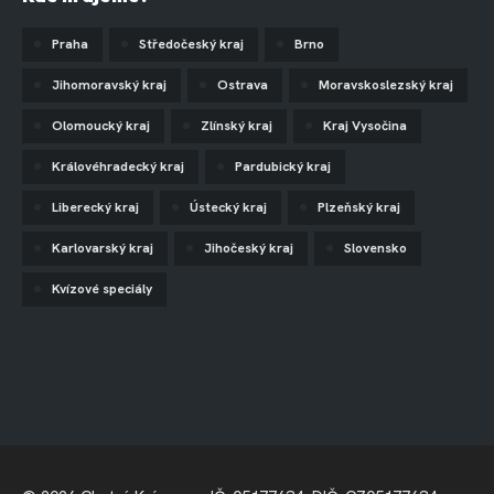
Praha
Středočeský kraj
Brno
Jihomoravský kraj
Ostrava
Moravskoslezský kraj
Olomoucký kraj
Zlínský kraj
Kraj Vysočina
Královéhradecký kraj
Pardubický kraj
Liberecký kraj
Ústecký kraj
Plzeňský kraj
Karlovarský kraj
Jihočeský kraj
Slovensko
Kvízové speciály