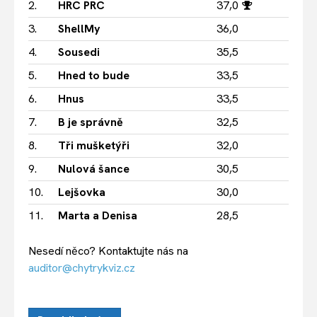
2.
HRC PRC
37,0
3.
ShellMy
36,0
4.
Sousedi
35,5
5.
Hned to bude
33,5
6.
Hnus
33,5
7.
B je správně
32,5
8.
Tři mušketýři
32,0
9.
Nulová šance
30,5
10.
Lejšovka
30,0
11.
Marta a Denisa
28,5
Nesedí něco? Kontaktujte nás na
auditor@chytrykviz.cz