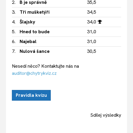
2.
B je správně
35,5
3.
Tři mušketýři
34,5
4.
Šlajsky
34,0
5.
Hned to bude
31,0
6.
Najebal
31,0
7.
Nulová šance
30,5
Nesedí něco? Kontaktujte nás na
auditor@chytrykviz.cz
Pravidla kvízu
Sdílej výsledky