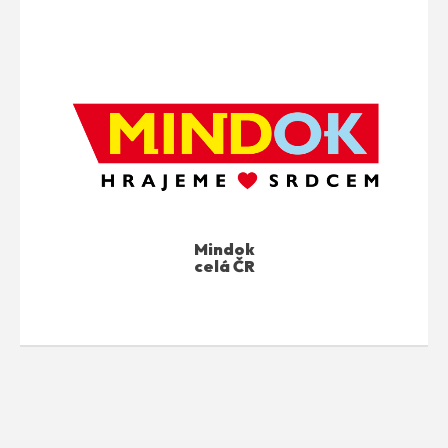
Mindok
celá ČR