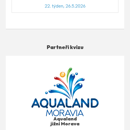
22. týden, 26.5.2026
Partneři kvízu
Aqualand
jižní Morava