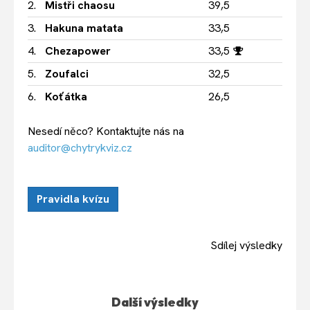
2.
Mistři chaosu
39,5
3.
Hakuna matata
33,5
4.
Chezapower
33,5
5.
Zoufalci
32,5
6.
Koťátka
26,5
Nesedí něco? Kontaktujte nás na
auditor@chytrykviz.cz
Pravidla kvízu
Sdílej výsledky
Další výsledky