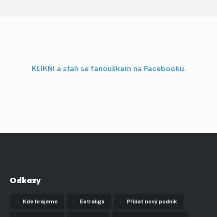
KLIKNI a staň se fanouškem na Facebooku.
Odkazy
Kde hrajeme
Extraliga
Přidat nový podnik