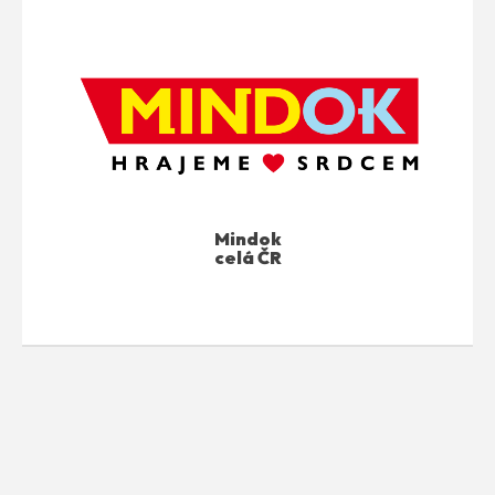
Mindok
celá ČR