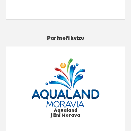
Partneři kvízu
Aqualand
jižní Morava