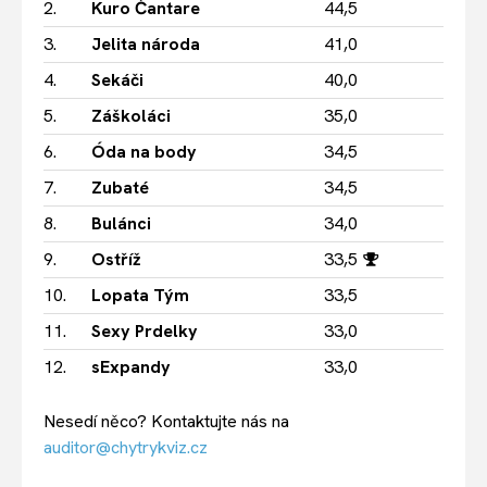
2.
Kuro Čantare
44,5
3.
Jelita národa
41,0
4.
Sekáči
40,0
5.
Záškoláci
35,0
6.
Óda na body
34,5
7.
Zubaté
34,5
8.
Bulánci
34,0
9.
Ostříž
33,5
10.
Lopata Tým
33,5
11.
Sexy Prdelky
33,0
12.
sExpandy
33,0
Nesedí něco? Kontaktujte nás na
auditor@chytrykviz.cz