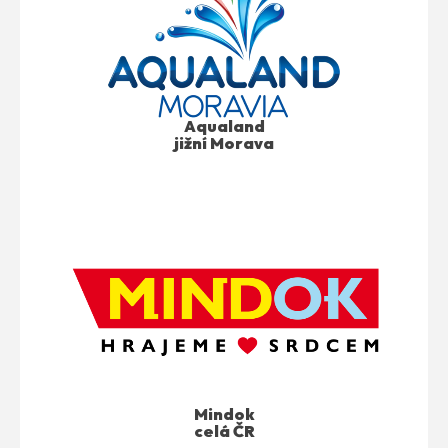
Aqualand
jižní Morava
Mindok
celá ČR