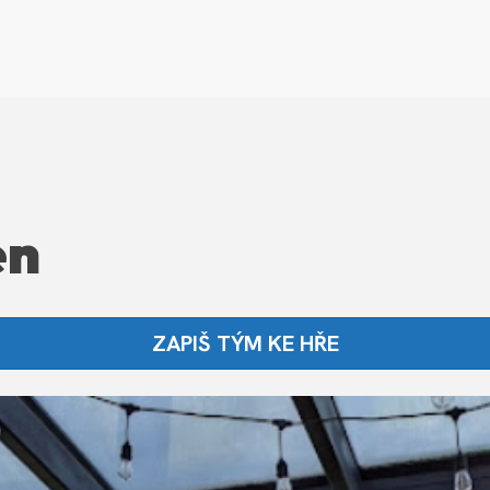
en
ZAPIŠ TÝM KE HŘE