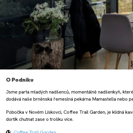
O Podniku
Jsme parta mladých nadšenců, momentálně nadšenkyň, které maj
dodává naše brněnská řemeslná pekárna Mamastella nebo peká
Pobočka v Novém Lískovci, Coffee Trail Garden, je klidná ka
dortík chutnat zase o trošku více.
Coffee Trail Garden