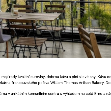
í rády kvalitní suroviny, dobrou kávu a plní si své sny. Kávu od
rna francouzského pečiva William Thomas Artisan Bakery. Dorty 
várna v unikátním komunitním centru s výhledem na celé Brno a 