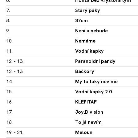
6.
Honza bez Kryštofa tým
7.
Starý páky
8.
37cm
9.
Není a nebude
10.
Nemáme
11.
Vodní kapky
12. - 13.
Paranoidní pandy
12. - 13.
Bačkory
14.
My to taky nevíme
15.
Vodní kapky 2.0
16.
KLEPITAF
17.
Joy.Division
18.
To já nevím
19. - 21.
Melouni