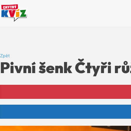
Zpět
Pivní šenk Čtyři r