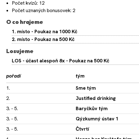
Počet kvízů: 12
Počet uznaných bonusovek: 2
O co hrajeme
1. místo - Poukaz na 1000 Kč
2. místo - Poukaz na 500 Kč
Losujeme
LOS - účast alespoň 8x - Poukaz na 500 Kč
pořadí
tým
1.
Sme tým
2.
Justified drinking
3. - 5.
Baryčkův tým
3. - 5.
Qýzkumný ústav 1
3. - 5.
Čtvrtí