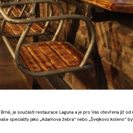
 Brně, je součástí restaurace Laguna a je pro Vás otevřena již od 
a naše speciality jako „Adamova žebra“ nebo „Švejkovo koleno“ b