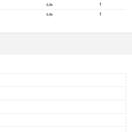
1
0,0b
1
0,0b