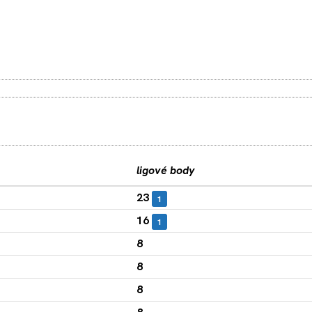
ligové body
23
1
16
1
8
8
8