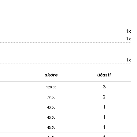
1x
1x
1x
skóre
účastí
3
120,0b
2
79,5b
1
43,5b
1
43,5b
1
43,5b