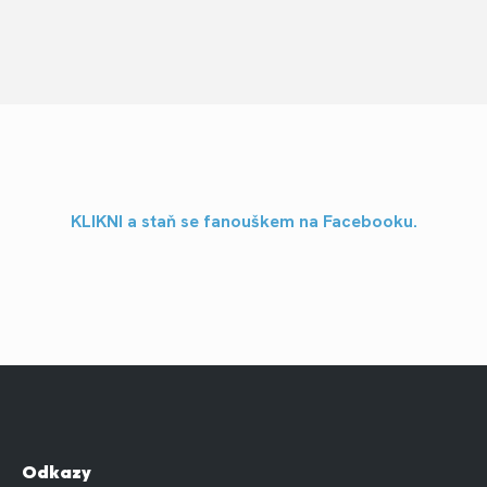
KLIKNI a staň se fanouškem na Facebooku.
Odkazy