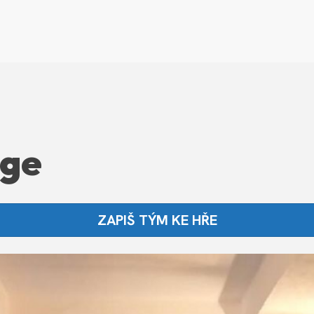
nge
ZAPIŠ TÝM KE HŘE