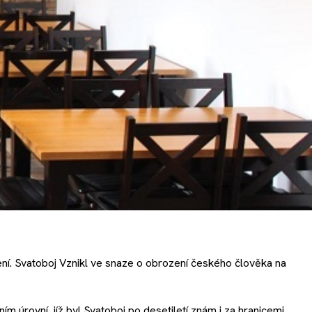
ní. Svatoboj Vznikl ve snaze o obrození českého člověka na
 úrovní, jíž byl Svatoboj po desetiletí znám i za hranicemi