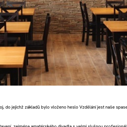
 do jejichž základů bylo vloženo heslo Vzdělání jest naše spase
avení, zejména amatérského divadla s velmi slušnou profesionálním