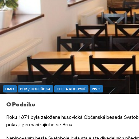
LIMO
PUB / HOSPŮDKA
TEPLÁ KUCHYNĚ
PIVO
O Podniku
Roku 1871 byla založena husovická Občanská beseda Svatoboj,
pokraji germanizujícího se Brna.
Naplňováním hesla Svatoboje byla sta a sta divadelních předst