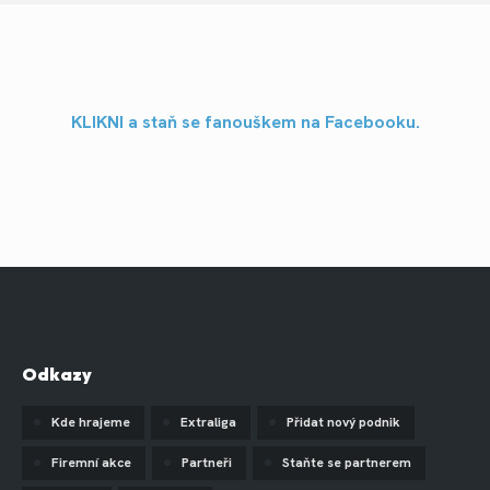
KLIKNI a staň se fanouškem na Facebooku.
Odkazy
Kde hrajeme
Extraliga
Přidat nový podnik
Firemní akce
Partneři
Staňte se partnerem