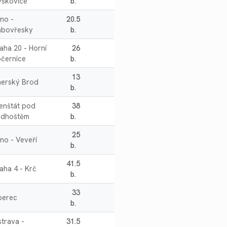
ýškovice
b.
no -
20.5
abovřesky
b.
aha 20 - Horní
26
černice
b.
13
herský Brod
b.
enštát pod
38
adhoštěm
b.
25
no - Veveří
b.
41.5
aha 4 - Krč
b.
33
berec
b.
trava -
31.5