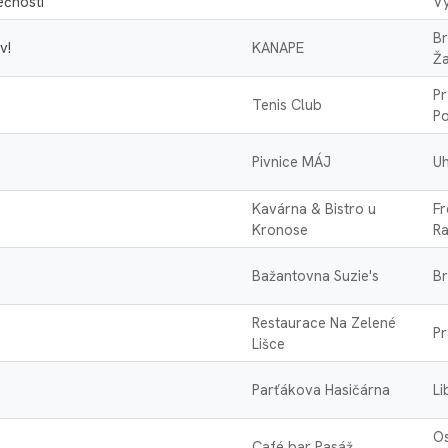
lečnosti
V
Br
v!
KANAPE
Ž
Pr
Tenis Club
Po
Pivnice MÁJ
U
Kavárna & Bistro u
Fr
Kronose
R
Bažantovna Suzie's
Br
Restaurace Na Zelené
Pr
Lišce
Parťákova Hasičárna
Li
Os
Café bar Pasáž