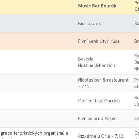
Pr
Music Bar Bourák
C
Bistro park
Šl
Pivní šenk Čtyři růže
Br
R
Beseda
J
Hostinec&Penzion
Ni
Nicolas bar & restaurant
Pr
- 7.12.
St
Br
Coffee Trail Garden
Lí
Pivnice Srub Assen
Os
egrace teroristických organismů a
Os
Řízkárna u Orla - 7.12.