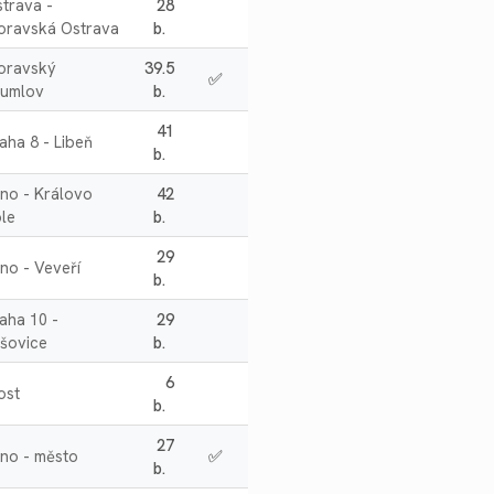
trava -
28
oravská Ostrava
b.
oravský
39.5
✅
rumlov
b.
41
aha 8 - Libeň
b.
no - Královo
42
le
b.
29
no - Veveří
b.
aha 10 -
29
šovice
b.
6
ost
b.
27
no - město
✅
b.