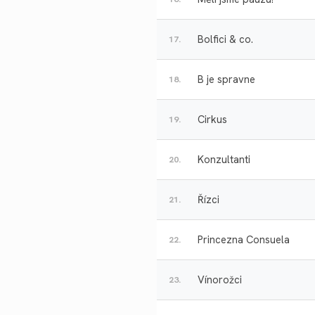
Bolfici & co.
17.
B je spravne
18.
Cirkus
19.
Konzultanti
20.
Řízci
21.
Princezna Consuela
22.
Vínorožci
23.