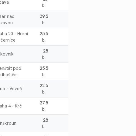
pava
b.
ďár nad
39.5
ázavou
b.
aha 20 - Horní
25.5
černice
b.
25
kovník
b.
enštát pod
25.5
adhoštěm
b.
22.5
no - Veveří
b.
27.5
aha 4 - Krč
b.
28
anškroun
b.