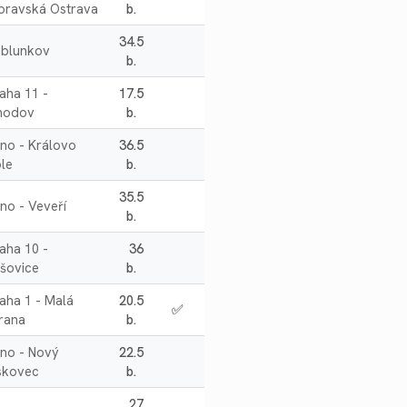
oravská Ostrava
b.
34.5
ablunkov
b.
aha 11 -
17.5
hodov
b.
no - Královo
36.5
le
b.
35.5
no - Veveří
b.
aha 10 -
36
šovice
b.
aha 1 - Malá
20.5
✅
rana
b.
no - Nový
22.5
skovec
b.
27