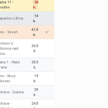
aha 11 -
38
hodov
b.
14
apanice u Brna
b.
41.5
no - Veveří
✅
b.
ychnov U
26.5
ablonce nad
b.
sou
aha 1 - Malá
35.5
rana
b.
no - Nový
19
skovec
b.
39
trava - Dubina
b.
trava -
24.5