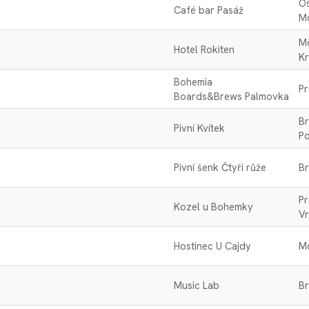
Os
Café bar Pasáž
M
M
Hotel Rokiten
K
Bohemia
Pr
Boards&Brews Palmovka
Br
Pivní Kvítek
Po
Pivní šenk Čtyři růže
Br
Pr
Kozel u Bohemky
Vr
Hostinec U Cajdy
M
Music Lab
Br