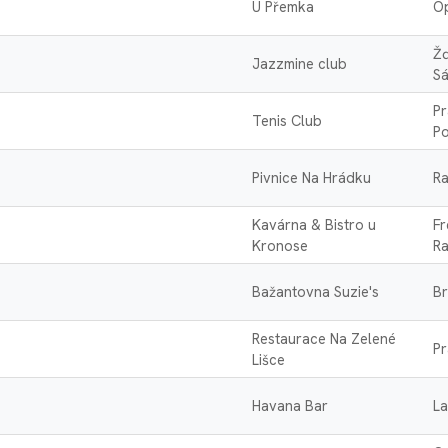
U Přemka
O
Ž
Jazzmine club
S
Pr
Tenis Club
Po
Pivnice Na Hrádku
Ra
Kavárna & Bistro u
Fr
Kronose
R
Bažantovna Suzie's
Br
Restaurace Na Zelené
Pr
Lišce
Havana Bar
L