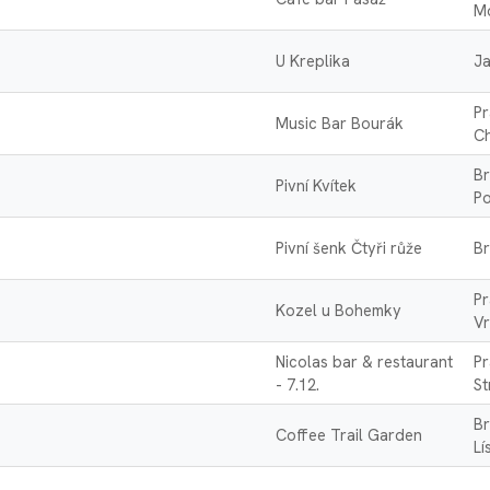
M
U Kreplika
J
Pr
Music Bar Bourák
C
Br
Pivní Kvítek
Po
Pivní šenk Čtyři růže
Br
Pr
Kozel u Bohemky
Vr
Nicolas bar & restaurant
Pr
- 7.12.
St
Br
Coffee Trail Garden
Lí