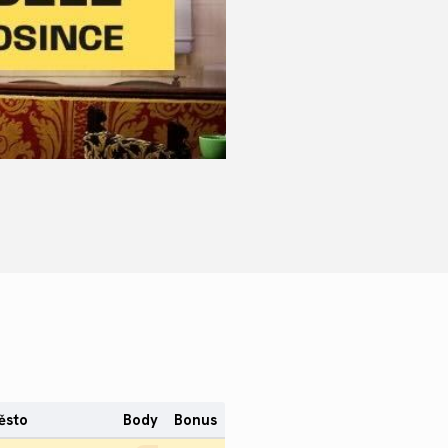
ěsto
Body
Bonus