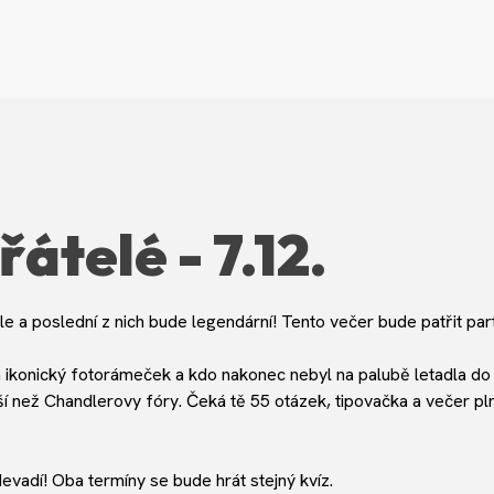
řátelé - 7.12.
ále a poslední z nich bude legendární! Tento večer bude patřit par
 ikonický fotorámeček a kdo nakonec nebyl na palubě letadla do P
pší než Chandlerovy fóry. Čeká tě 55 otázek, tipovačka a večer pl
evadí! Oba termíny se bude hrát stejný kvíz.