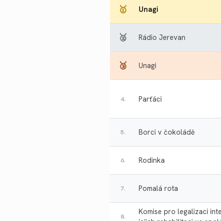
🥇
Unagi
🥈
Rádio Jerevan
🥉
Unagi
Parťáci
4.
Borci v čokoládě
5.
Rodinka
6.
Pomalá rota
7.
Komise pro legalizaci int
8.