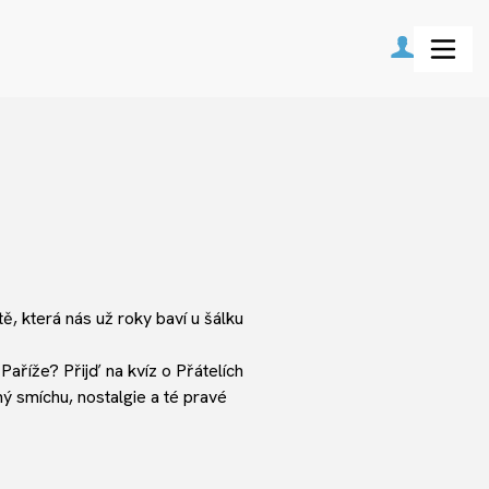
tě, která nás už roky baví u šálku
aříže? Přijď na kvíz o Přátelích
ný smíchu, nostalgie a té pravé