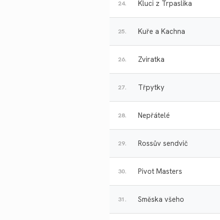
Kluci z Trpaslika
24.
Kuře a Kachna
25.
Zviratka
26.
Třpytky
27.
Nepřátelé
28.
Rossův sendvič
29.
Pivot Masters
30.
Směska všeho
31.