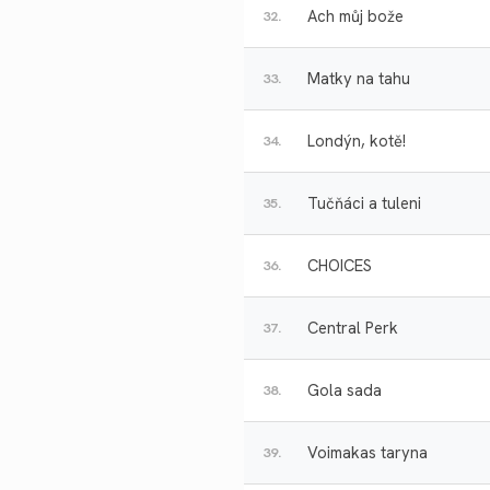
Ach můj bože
32.
Matky na tahu
33.
Londýn, kotě!
34.
Tučňáci a tuleni
35.
CHOICES
36.
Central Perk
37.
Gola sada
38.
Voimakas taryna
39.