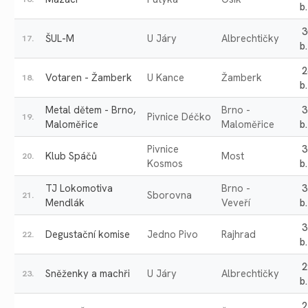
b.
3
ŠUL-M
U Járy
Albrechtičky
17.
b.
2
Votaren - Žamberk
U Kance
Žamberk
18.
b.
Metal dětem - Brno,
Brno -
3
Pivnice Déčko
19.
Maloměřice
Maloměřice
b.
Pivnice
3
Klub Spáčů
Most
20.
Kosmos
b.
TJ Lokomotiva
Brno -
3
Sborovna
21.
Mendlák
Veveří
b.
3
Degustační komise
Jedno Pivo
Rajhrad
22.
b.
2
Sněženky a machři
U Járy
Albrechtičky
23.
b.
2