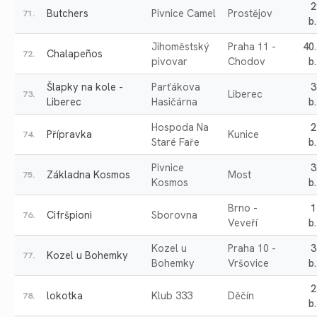
2
Butchers
Pivnice Camel
Prostějov
71.
b.
Jihoměstský
Praha 11 -
40
Chalapeños
72.
pivovar
Chodov
b.
Šlapky na kole -
Parťákova
3
Liberec
73.
Liberec
Hasičárna
b.
Hospoda Na
2
Přípravka
Kunice
74.
Staré Faře
b.
Pivnice
3
Základna Kosmos
Most
75.
Kosmos
b.
Brno -
1
Cifršpioni
Sborovna
76.
Veveří
b.
Kozel u
Praha 10 -
3
Kozel u Bohemky
77.
Bohemky
Vršovice
b.
2
lokotka
Klub 333
Děčín
78.
b.