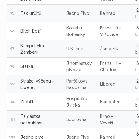
2
Tak určitě
Jedno Pivo
Rajhrad
95.
b.
Kozel u
Praha 10 -
3
Bitch Boží
96.
Bohemky
Vršovice
b.
Kampelička -
2
U Kance
Žamberk
97.
Žamberk
b.
Jihoměstský
Praha 11 -
3
Sletka
98.
pivovar
Chodov
b.
Strážci výčepu -
Parťákova
2
Liberec
99.
Liberec
Hasičárna
b.
Hospůdka
2
Zlobři
Humpolec
100.
Jiřická
b.
Ta částka
Brno -
3
Sborovna
101.
nesouhlasí
Veveří
b.
3
Jedno pivo
Jedno Pivo
Rajhrad
102.