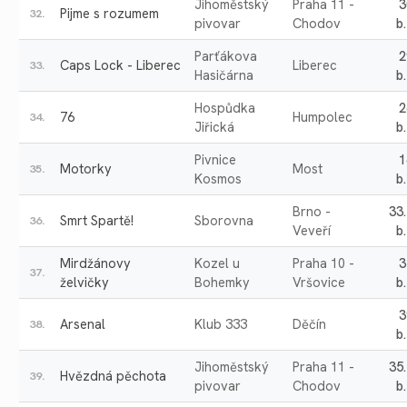
Jihoměstský
Praha 11 -
3
Pijme s rozumem
32.
pivovar
Chodov
b.
Parťákova
2
Caps Lock - Liberec
Liberec
33.
Hasičárna
b.
Hospůdka
2
76
Humpolec
34.
Jiřická
b.
Pivnice
1
Motorky
Most
35.
Kosmos
b.
Brno -
33
Smrt Spartě!
Sborovna
36.
Veveří
b.
Mirdžánovy
Kozel u
Praha 10 -
3
37.
želvičky
Bohemky
Vršovice
b.
3
Arsenal
Klub 333
Děčín
38.
b.
Jihoměstský
Praha 11 -
35
Hvězdná pěchota
39.
pivovar
Chodov
b.