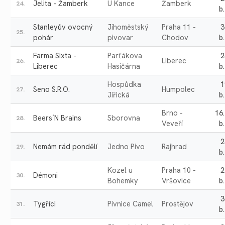
Jelita - Žamberk
U Kance
Žamberk
24.
b.
Stanleyův ovocný
Jihoměstský
Praha 11 -
3
25.
pohár
pivovar
Chodov
b.
Farma Sixta -
Parťákova
2
Liberec
26.
Liberec
Hasičárna
b.
Hospůdka
1
Seno S.R.O.
Humpolec
27.
Jiřická
b.
Brno -
16
Beers´N Brains
Sborovna
28.
Veveří
b.
2
Nemám rád pondělí
Jedno Pivo
Rajhrad
29.
b.
Kozel u
Praha 10 -
2
Démoni
30.
Bohemky
Vršovice
b.
3
Tygříci
Pivnice Camel
Prostějov
31.
b.