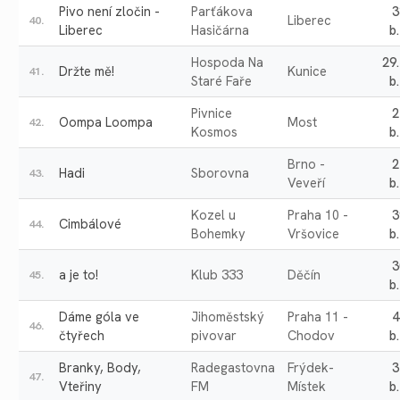
Pivo není zločin -
Parťákova
3
Liberec
40.
Liberec
Hasičárna
b.
Hospoda Na
29
Držte mě!
Kunice
41.
Staré Faře
b.
Pivnice
2
Oompa Loompa
Most
42.
Kosmos
b.
Brno -
2
Hadi
Sborovna
43.
Veveří
b.
Kozel u
Praha 10 -
3
Cimbálové
44.
Bohemky
Vršovice
b.
3
a je to!
Klub 333
Děčín
45.
b.
Dáme góla ve
Jihoměstský
Praha 11 -
4
46.
čtyřech
pivovar
Chodov
b.
Branky, Body,
Radegastovna
Frýdek-
3
47.
Vteřiny
FM
Místek
b.