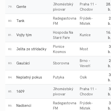
Jihoměstský
Praha 11 -
28
Gente
79.
pivovar
Chodov
b.
Radegastovna
Frýdek-
2
Tank
80.
FM
Místek
b.
Hospoda Na
16
Vojty tým
Kunice
81.
Staré Faře
b.
Pivnice
3
Jelita ze střídačky
Most
82.
Kosmos
b.
Brno -
2
Gaučáci
Sborovna
83.
Veveří
b.
3
Neplatný pokus
Putyka
Osík
84.
b.
Jihoměstský
Praha 11 -
3
1609
85.
pivovar
Chodov
b.
Radegastovna
Frýdek-
3
Nadšenci
86.
FM
Místek
b.