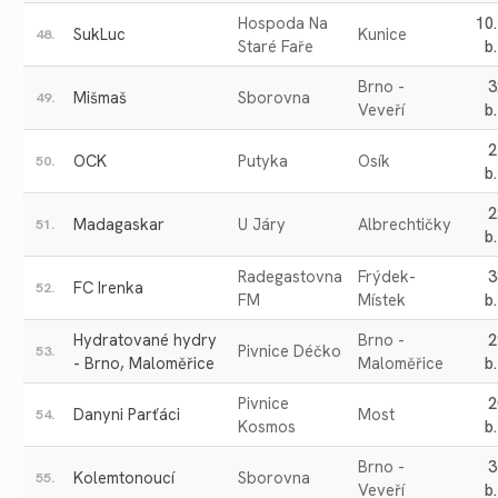
Hospoda Na
10
SukLuc
Kunice
48.
Staré Faře
b.
Brno -
3
Mišmaš
Sborovna
49.
Veveří
b.
2
OCK
Putyka
Osík
50.
b.
2
Madagaskar
U Járy
Albrechtičky
51.
b.
Radegastovna
Frýdek-
3
FC Irenka
52.
FM
Místek
b.
Hydratované hydry
Brno -
2
Pivnice Déčko
53.
- Brno, Maloměřice
Maloměřice
b.
Pivnice
2
Danyni Parťáci
Most
54.
Kosmos
b.
Brno -
3
Kolemtonoucí
Sborovna
55.
Veveří
b.