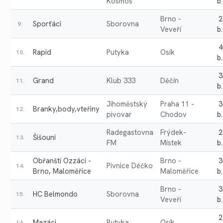
Kosmos
b.
Brno -
2
Sporťáci
Sborovna
9.
Veveří
b.
4
Rapid
Putyka
Osík
10.
b.
3
Grand
Klub 333
Děčín
11.
b.
Jihoměstský
Praha 11 -
3
Branky,body,vteřiny
12.
pivovar
Chodov
b.
Radegastovna
Frýdek-
2
Šišouni
13.
FM
Místek
b.
Obřanští Ozzáci -
Brno -
3
Pivnice Déčko
14.
Brno, Maloměřice
Maloměřice
b.
Brno -
3
HC Belmondo
Sborovna
15.
Veveří
b.
2
Mazáci
Putyka
Osík
16.