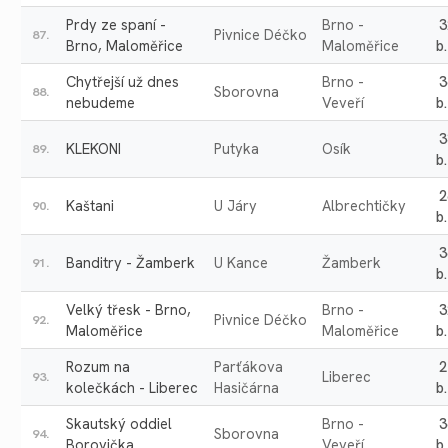
Prdy ze spaní -
Brno -
3
Pivnice Déčko
87.
Brno, Maloměřice
Maloměřice
b.
Chytřejší už dnes
Brno -
3
Sborovna
88.
nebudeme
Veveří
b.
3
KLEKONI
Putyka
Osík
89.
b.
2
Kaštani
U Járy
Albrechtičky
90.
b.
3
Banditry - Žamberk
U Kance
Žamberk
91.
b.
Velký třesk - Brno,
Brno -
3
Pivnice Déčko
92.
Maloměřice
Maloměřice
b.
Rozum na
Parťákova
2
Liberec
93.
kolečkách - Liberec
Hasičárna
b.
Skautský oddiel
Brno -
3
Sborovna
94.
Borovička
Veveří
b.