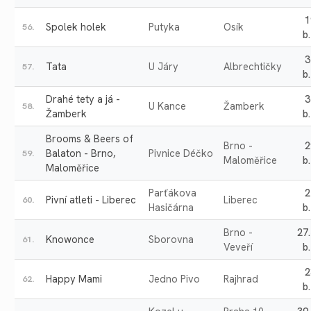
1
Spolek holek
Putyka
Osík
56.
b.
3
Tata
U Járy
Albrechtičky
57.
b.
Drahé tety a já -
3
U Kance
Žamberk
58.
Žamberk
b.
Brooms & Beers of
Brno -
2
Balaton - Brno,
Pivnice Déčko
59.
Maloměřice
b.
Maloměřice
Parťákova
2
Pivní atleti - Liberec
Liberec
60.
Hasičárna
b.
Brno -
27
Knowonce
Sborovna
61.
Veveří
b.
2
Happy Mami
Jedno Pivo
Rajhrad
62.
b.