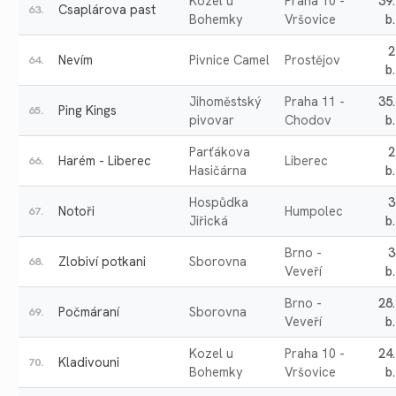
Kozel u
Praha 10 -
39
Csaplárova past
63.
Bohemky
Vršovice
b.
2
Nevím
Pivnice Camel
Prostějov
64.
b.
Jihoměstský
Praha 11 -
35
Ping Kings
65.
pivovar
Chodov
b.
Parťákova
2
Harém - Liberec
Liberec
66.
Hasičárna
b.
Hospůdka
3
Notoři
Humpolec
67.
Jiřická
b.
Brno -
3
Zlobiví potkani
Sborovna
68.
Veveří
b.
Brno -
28
Počmáraní
Sborovna
69.
Veveří
b.
Kozel u
Praha 10 -
24
Kladivouni
70.
Bohemky
Vršovice
b.