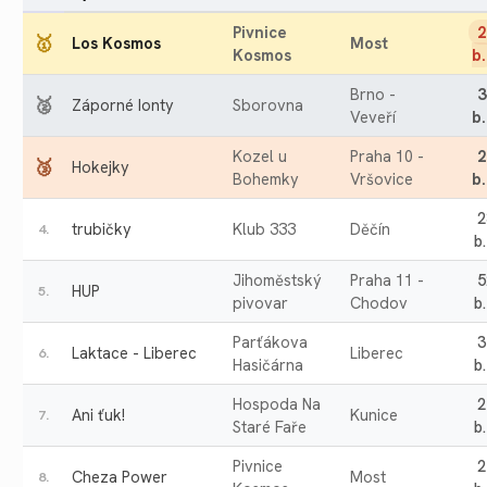
Pivnice
2
🥇
Los Kosmos
Most
Kosmos
b.
Brno -
3
🥈
Záporné Ionty
Sborovna
Veveří
b.
Kozel u
Praha 10 -
2
🥉
Hokejky
Bohemky
Vršovice
b.
2
trubičky
Klub 333
Děčín
4.
b.
Jihoměstský
Praha 11 -
5
HUP
5.
pivovar
Chodov
b.
Parťákova
3
Laktace - Liberec
Liberec
6.
Hasičárna
b.
Hospoda Na
2
Ani ťuk!
Kunice
7.
Staré Faře
b.
Pivnice
2
Cheza Power
Most
8.