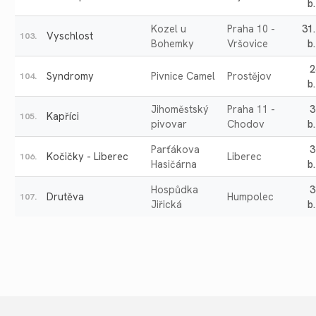
b.
Kozel u
Praha 10 -
31
Vyschlost
103.
Bohemky
Vršovice
b.
2
Syndromy
Pivnice Camel
Prostějov
104.
b.
Jihoměstský
Praha 11 -
3
Kapříci
105.
pivovar
Chodov
b.
Parťákova
3
Kočičky - Liberec
Liberec
106.
Hasičárna
b.
Hospůdka
3
Drutěva
Humpolec
107.
Jiřická
b.