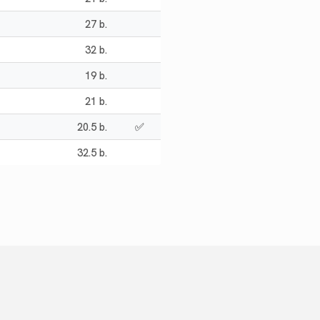
27 b.
32 b.
19 b.
21 b.
20.5 b.
✅
32.5 b.