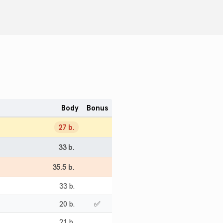
Body
Bonus
27 b.
33 b.
35.5 b.
33 b.
20 b.
✅
21 b.