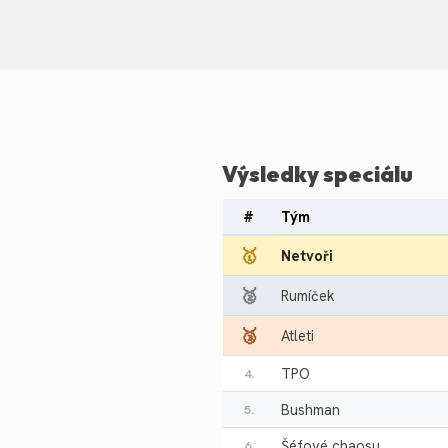
Výsledky speciálu
#
Tým
🥇
Netvoři
🥈
Rumíček
🥉
Atleti
TPO
4.
Bushman
5.
Šéfové chaosu
6.