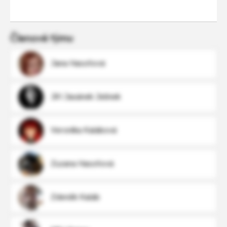
Členové týmu
Jana Hasoňová
Jiří Jasánek Jelínek
Veronika Kalábová
Zuzana Hasoňová
Zdeněk Kaláb