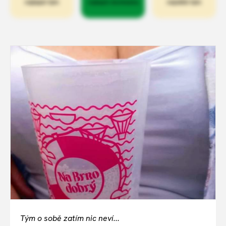
nejlepší tým
nejlepší docházka
největší tým
Tým o sobě zatím nic neví...