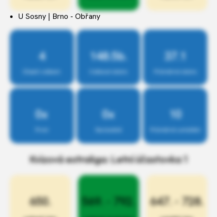
U Sosny | Brno - Obřany
4
148.5b.
37.1
Účastí celkem
Celkové skóre
Průměrné skóre
0x
0x
10
První
Na bedně
Průměrné umístění
Kvízová extraliga: Letní účastovka 1
650.
569. - 792.
647. - 728.