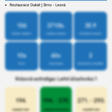
Restaurace Dukát | Brno - Lesná
106
3710b.
35.9
Účastí celkem
Celkové skóre
Průměrné skóre
10x
60x
3
První
Na bedně
Průměrné umístění
Kvízová extraliga: Letní účastovka 1
194.
194. - 270.
271. - 293.
nejlepší tým
nejlepší docházka
největší tým