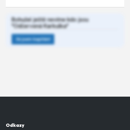
Bohužel ještě nevíme kdo jsou
"Odčervená Karkulka"
Odkazy