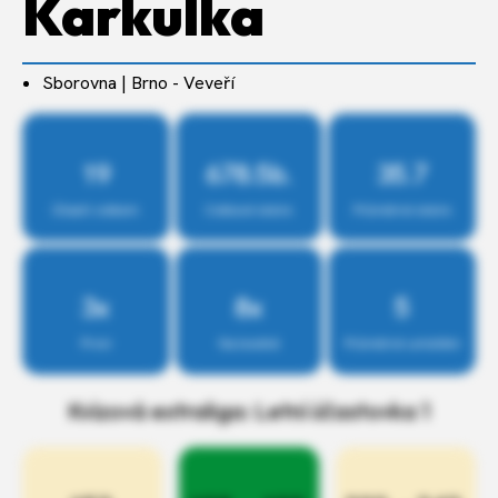
Karkulka
Sborovna | Brno - Veveří
19
678.5b.
35.7
Účastí celkem
Celkové skóre
Průměrné skóre
3x
8x
5
První
Na bedně
Průměrné umístění
Kvízová extraliga: Letní účastovka 1