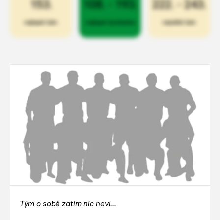
153.
108. - 193.
222. - 243.
nejlepší tým
nejlepší docházka
největší tým
Tým o sobě zatím nic neví...