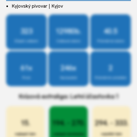
Kyjovský pivovar | Kyjov
323
12980b.
40.5
Účastí celkem
Celkové skóre
Průměrné skóre
61x
246x
2
První
Na bedně
Průměrné umístění
Kvízová extraliga: Letní účastovka 1
15.
194. - 270.
294. - 333.
nejlepší tým
nejlepší docházka
největší tým