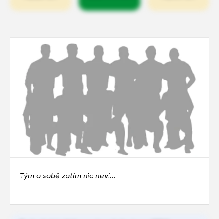
Tým o sobě zatím nic neví...