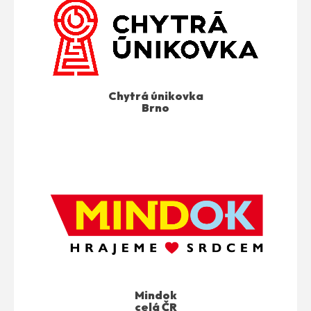
Chytrá únikovka
Brno
Mindok
celá ČR