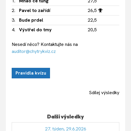
1.
Mňao ce tung
27,5
2.
Pavel to zařídí
26,5
3.
Bude prdel
22,5
4.
Výstřel do tmy
20,5
Nesedí něco? Kontaktujte nás na
auditor@chytrykviz.cz
Pravidla kvízu
Sdílej výsledky
Další výsledky
27. týden, 29.6.2026