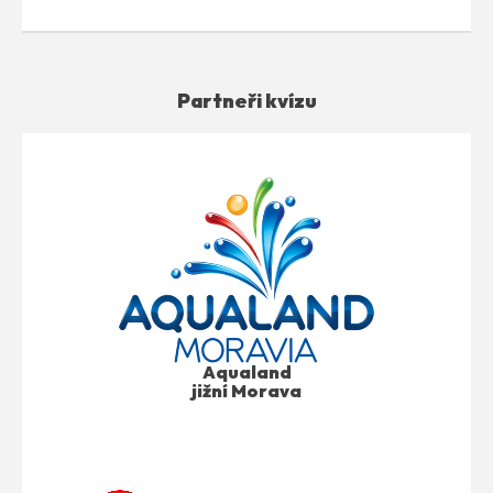
Partneři kvízu
Aqualand
jižní Morava