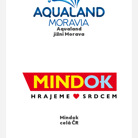
Aqualand
jižní Morava
Mindok
celá ČR