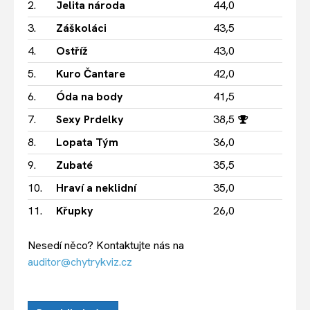
2.
Jelita národa
44,0
3.
Záškoláci
43,5
4.
Ostříž
43,0
5.
Kuro Čantare
42,0
6.
Óda na body
41,5
7.
Sexy Prdelky
38,5
8.
Lopata Tým
36,0
9.
Zubaté
35,5
10.
Hraví a neklidní
35,0
11.
Křupky
26,0
Nesedí něco? Kontaktujte nás na
auditor@chytrykviz.cz