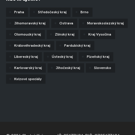
Praha
Středočeský kraj
Brno
Jihomoravský kraj
Ostrava
Moravskoslezský kraj
Olomoucký kraj
Zlínský kraj
Kraj Vysočina
Královéhradecký kraj
Pardubický kraj
Liberecký kraj
Ústecký kraj
Plzeňský kraj
Karlovarský kraj
Jihočeský kraj
Slovensko
Kvízové speciály