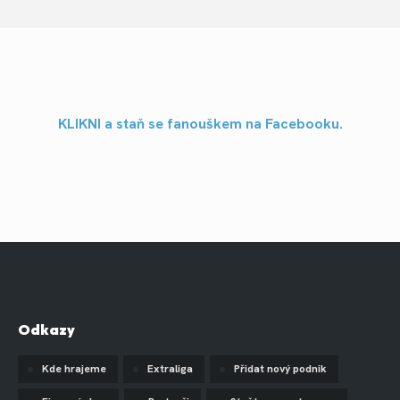
KLIKNI a staň se fanouškem na Facebooku.
Odkazy
Kde hrajeme
Extraliga
Přidat nový podnik