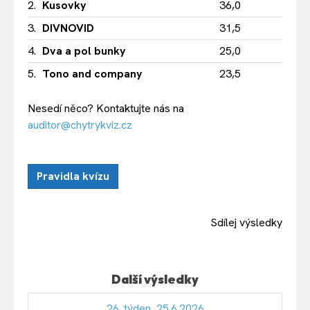
2.
Kusovky
36,0
3.
DIVNOVID
31,5
4.
Dva a pol bunky
25,0
5.
Tono and company
23,5
Nesedí něco? Kontaktujte nás na
auditor@chytrykviz.cz
Pravidla kvízu
Sdílej výsledky
Další výsledky
26. týden, 25.6.2026