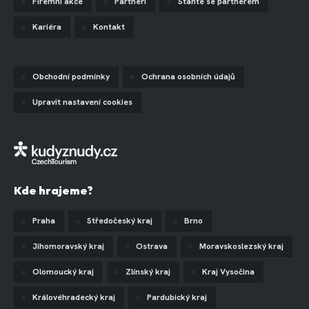
Firemní akce
Partneři
Staňte se partnerem
Kariéra
Kontakt
Obchodní podmínky
Ochrana osobních údajů
Upravit nastavení cookies
Kde hrajeme?
Praha
Středočeský kraj
Brno
Jihomoravský kraj
Ostrava
Moravskoslezský kraj
Olomoucký kraj
Zlínský kraj
Kraj Vysočina
Královéhradecký kraj
Pardubický kraj