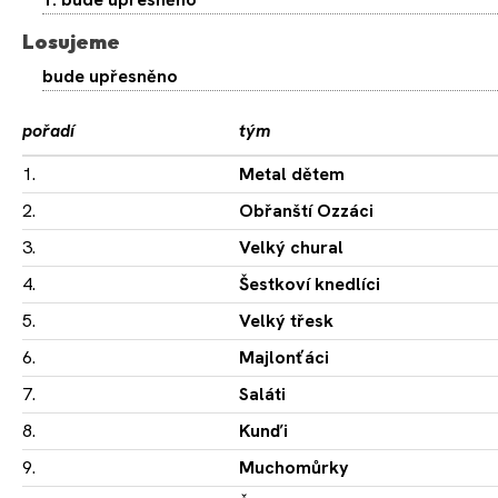
Losujeme
bude upřesněno
pořadí
tým
1.
Metal dětem
2.
Obřanští Ozzáci
3.
Velký chural
4.
Šestkoví knedlíci
5.
Velký třesk
6.
Majlonťáci
7.
Saláti
8.
Kunďi
9.
Muchomůrky