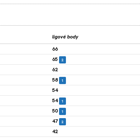
ligové body
66
65
2
62
58
1
54
54
1
50
1
47
2
42