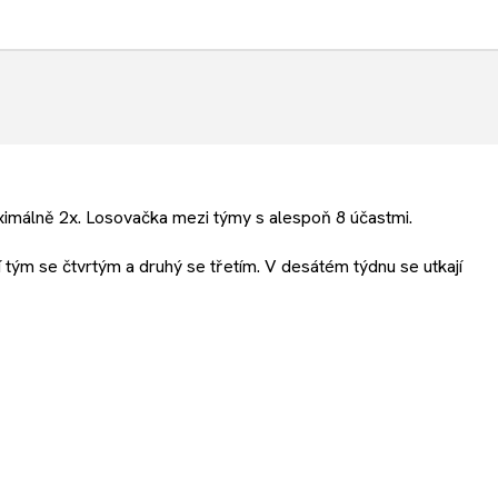
ximálně 2x. Losovačka mezi týmy s alespoň 8 účastmi.
ní tým se čtvrtým a druhý se třetím. V desátém týdnu se utkají