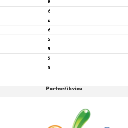
8
6
6
6
5
5
5
5
Partneři kvízu