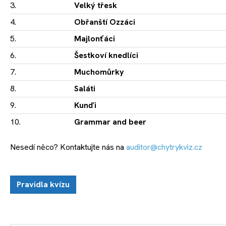
3.
Velký třesk
4.
Obřanští Ozzáci
5.
Majlonťáci
6.
Šestkoví knedlíci
7.
Muchomůrky
8.
Saláti
9.
Kunďi
10.
Grammar and beer
Nesedí něco? Kontaktujte nás na
auditor@chytrykviz.cz
Pravidla kvízu