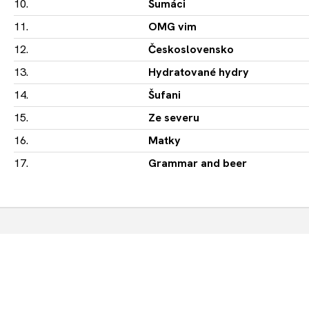
10.
Šumáci
11.
OMG vim
12.
Československo
13.
Hydratované hydry
14.
Šufani
15.
Ze severu
16.
Matky
17.
Grammar and beer