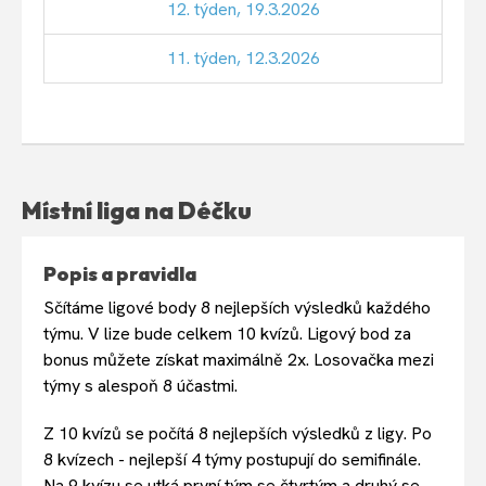
12. týden, 19.3.2026
11. týden, 12.3.2026
Místní liga na Déčku
Popis a pravidla
Sčítáme ligové body 8 nejlepších výsledků každého
týmu. V lize bude celkem 10 kvízů. Ligový bod za
bonus můžete získat maximálně 2x. Losovačka mezi
týmy s alespoň 8 účastmi.
Z 10 kvízů se počítá 8 nejlepších výsledků z ligy. Po
8 kvízech - nejlepší 4 týmy postupují do semifinále.
Na 9 kvízu se utká první tým se čtvrtým a druhý se