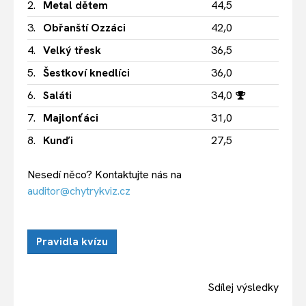
2.
Metal dětem
44,5
3.
Obřanští Ozzáci
42,0
4.
Velký třesk
36,5
5.
Šestkoví knedlíci
36,0
6.
Saláti
34,0
7.
Majlonťáci
31,0
8.
Kunďi
27,5
Nesedí něco? Kontaktujte nás na
auditor@chytrykviz.cz
Pravidla kvízu
Sdílej výsledky