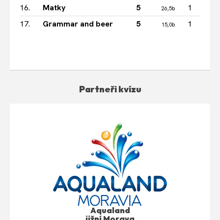
16.
Matky
5
1
26,5b
17.
Grammar and beer
5
1
15,0b
Partneři kvízu
Aqualand
jižní Morava