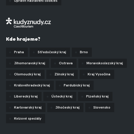
Upravit nastavení cookies
Kde hrajeme?
Praha
Středočeský kraj
Brno
Jihomoravský kraj
Ostrava
Moravskoslezský kraj
Olomoucký kraj
Zlínský kraj
Kraj Vysočina
Královéhradecký kraj
Pardubický kraj
Liberecký kraj
Ústecký kraj
Plzeňský kraj
Karlovarský kraj
Jihočeský kraj
Slovensko
Kvízové speciály