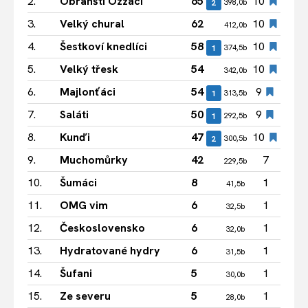
2.
Obřanští Ozzáci
65
10
2
398,0b
3.
Velký chural
62
10
412,0b
4.
Šestkoví knedlíci
58
10
1
374,5b
5.
Velký třesk
54
10
342,0b
6.
Majlonťáci
54
9
1
313,5b
7.
Saláti
50
9
1
292,5b
8.
Kunďi
47
10
2
300,5b
9.
Muchomůrky
42
7
229,5b
10.
Šumáci
8
1
41,5b
11.
OMG vim
6
1
32,5b
12.
Československo
6
1
32,0b
13.
Hydratované hydry
6
1
31,5b
14.
Šufani
5
1
30,0b
15.
Ze severu
5
1
28,0b