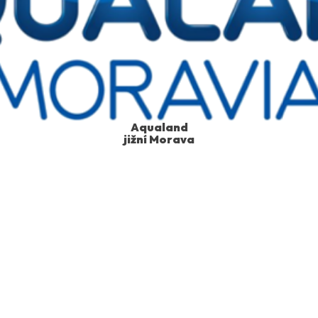
Aqualand
jižní Morava