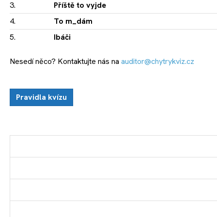
3.
Příště to vyjde
4.
To m_dám
5.
Ibáči
Nesedí něco? Kontaktujte nás na
auditor@chytrykviz.cz
Pravidla kvízu