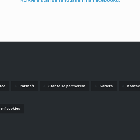
KLIKNI a staň se fanouškem na Facebooku.
kce
Partneři
Staňte se partnerem
Kariéra
Kontak
vení cookies