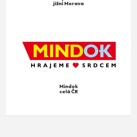
jižní Morava
Mindok
celá ČR