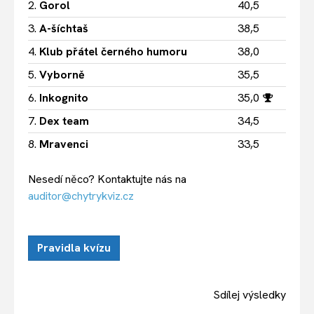
2.
Gorol
40,5
3.
A-šíchtaš
38,5
4.
Klub přátel černého humoru
38,0
5.
Vyborně
35,5
6.
Inkognito
35,0
7.
Dex team
34,5
8.
Mravenci
33,5
Nesedí něco? Kontaktujte nás na
auditor@chytrykviz.cz
Pravidla kvízu
Sdílej výsledky