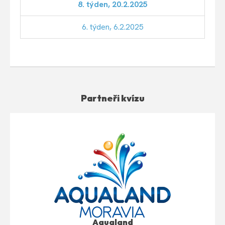
8. týden, 20.2.2025
6. týden, 6.2.2025
Partneři kvízu
Aqualand