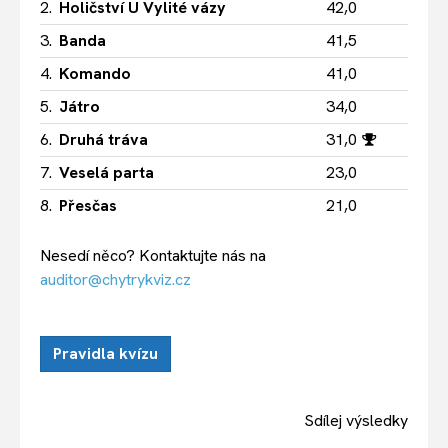
2.
Holičství U Vylité vázy
42,0
3.
Banda
41,5
4.
Komando
41,0
5.
Játro
34,0
6.
Druhá tráva
31,0
7.
Veselá parta
23,0
8.
Přesčas
21,0
Nesedí něco? Kontaktujte nás na
auditor@chytrykviz.cz
Pravidla kvízu
Sdílej výsledky