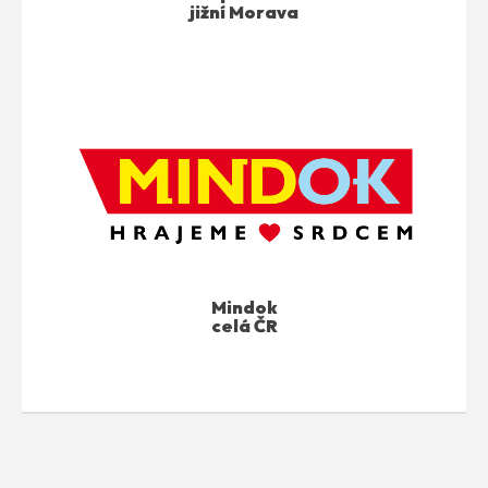
jižní Morava
Mindok
celá ČR