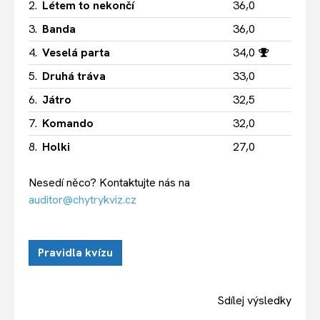
2.
Létem to nekončí
36,0
3.
Banda
36,0
4.
Veselá parta
34,0
5.
Druhá tráva
33,0
6.
Játro
32,5
7.
Komando
32,0
8.
Holki
27,0
Nesedí něco? Kontaktujte nás na
auditor@chytrykviz.cz
Pravidla kvízu
Sdílej výsledky