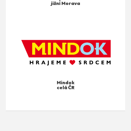
jižní Morava
Mindok
celá ČR