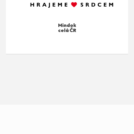
Mindok
celá ČR