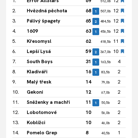
1.
Error AllStars
69
12
512,0b
2.
Hvězdná pěchota
68
12
1
507,0b
3.
Pálivý špagety
65
12
2
484,5b
4.
1609
63
12
1
456,5b
5.
Křesomysl
62
11
418,5b
6.
Lepší Lysá
59
10
2
367,0b
7.
South Boys
31
4
1
163,5b
8.
Kladiváři
16
2
1
83,5b
9.
Malý třesk
14
2
79,0b
10.
Gekoni
12
2
67,0b
11.
Sněženky a machři
11
2
1
50,5b
12.
Lobotomové
10
2
56,0b
13.
Koblížci
10
2
46,0b
14.
Pomelo Grep
8
1
40,5b