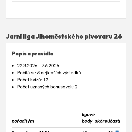
Jarní liga Jihoměstského pivovaru 26
Popis a pravidla
22.3.2026 - 7.6.2026
Počítá se 8 nejlepších výsledků
Počet kvízů: 12
Počet uznaných bonusovek: 2
ligové
pořadí
tým
body
skóre
účastí