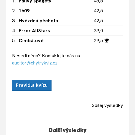
1.
Pálivý špagety
45,5
2.
1609
42,5
3.
Hvězdná pěchota
42,5
4.
Error AllStars
39,0
5.
Cimbálové
29,5
Nesedí něco? Kontaktujte nás na
auditor@chytrykviz.cz
Pravidla kvízu
Sdílej výsledky
Další výsledky