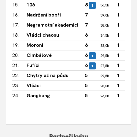
15.
106
8
1
1
36,5b
16.
Nadržení bobři
7
1
39,0b
17.
Negramotní akademici
7
1
38,0b
18.
Vládci chaosu
6
1
34,5b
19.
Moroni
6
1
33,0b
20.
Cimbálové
6
1
1
29,5b
21.
Fufíci
6
1
1
27,5b
22.
Chytrý až na půdu
5
1
29,5b
23.
Vlčáci
5
1
28,0b
24.
Gangbang
5
1
26,0b
Partneři kvízu