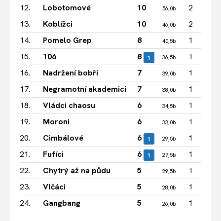
12.
Lobotomové
10
2
56,0b
13.
Koblížci
10
2
46,0b
14.
Pomelo Grep
8
1
40,5b
15.
106
8
1
1
36,5b
16.
Nadržení bobři
7
1
39,0b
17.
Negramotní akademici
7
1
38,0b
18.
Vládci chaosu
6
1
34,5b
19.
Moroni
6
1
33,0b
20.
Cimbálové
6
1
1
29,5b
21.
Fufíci
6
1
1
27,5b
22.
Chytrý až na půdu
5
1
29,5b
23.
Vlčáci
5
1
28,0b
24.
Gangbang
5
1
26,0b