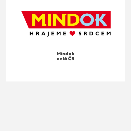
Mindok
celá ČR