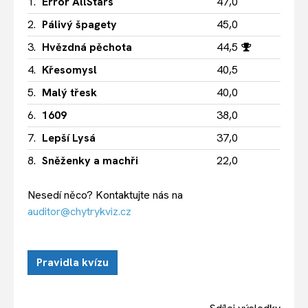
1.
Error AllStars
47,0
2.
Pálivý špagety
45,0
3.
Hvězdná pěchota
44,5
4.
Křesomysl
40,5
5.
Malý třesk
40,0
6.
1609
38,0
7.
Lepší Lysá
37,0
8.
Sněženky a machři
22,0
Nesedí něco? Kontaktujte nás na
auditor@chytrykviz.cz
Pravidla kvízu