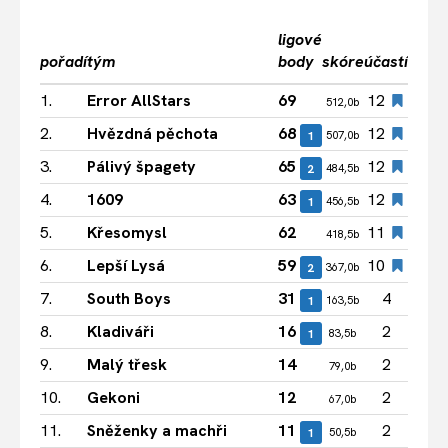
ligové
pořadí
tým
body
skóre
účastí
1.
Error AllStars
69
12
512,0b
2.
Hvězdná pěchota
68
12
1
507,0b
3.
Pálivý špagety
65
12
2
484,5b
4.
1609
63
12
1
456,5b
5.
Křesomysl
62
11
418,5b
6.
Lepší Lysá
59
10
2
367,0b
7.
South Boys
31
4
1
163,5b
8.
Kladiváři
16
2
1
83,5b
9.
Malý třesk
14
2
79,0b
10.
Gekoni
12
2
67,0b
11.
Sněženky a machři
11
2
1
50,5b