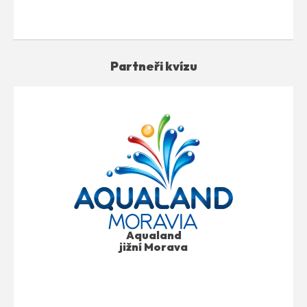
Partneři kvízu
Aqualand
jižní Morava