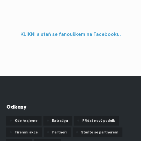
KLIKNI a staň se fanouškem na Facebooku.
Odkazy
Kde hrajeme
Extraliga
Přidat nový podnik
Firemní akce
Partneři
Staňte se partnerem