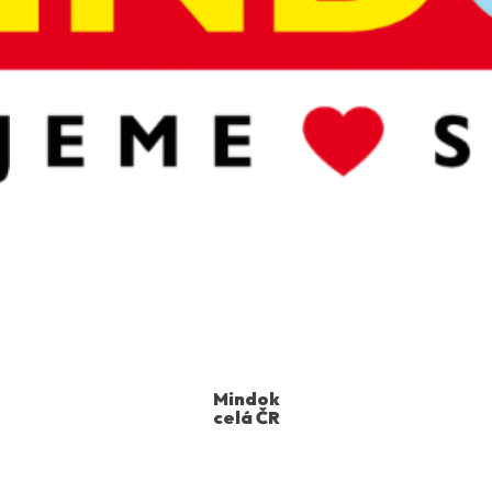
Mindok
celá ČR