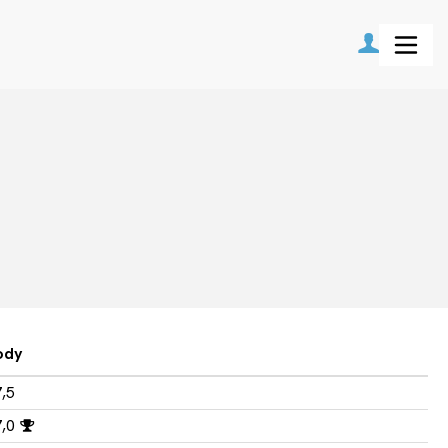
ody
,5
7,0