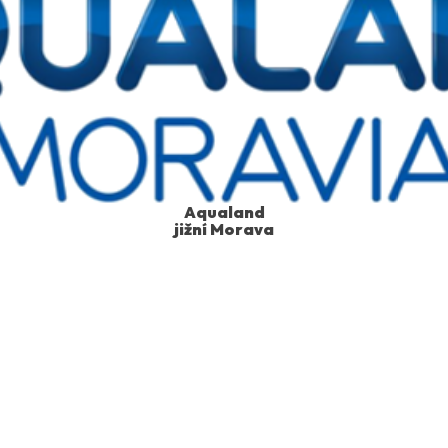
Aqualand
jižní Morava