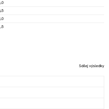
,0
,5
,0
,5
Sdílej výsledky